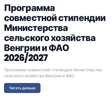
Программа
совместной стипендии
Министерства
сельского хозяйства
Венгрии и ФАО
2026/2027
Программа совместной стипендии Министерства
C
сельского хозяйства Венгрии и ФАО
у
и
И
Читать дальше
В
к
И
о