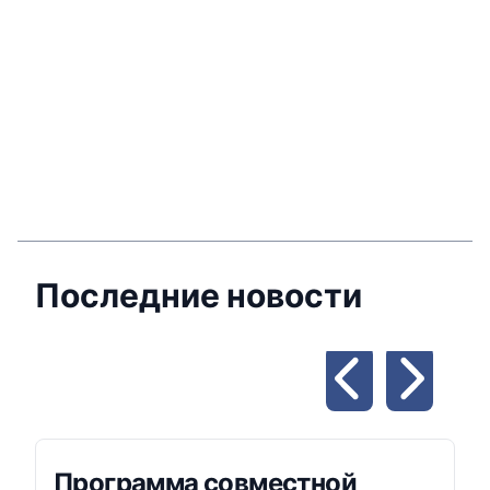
к
и
и
ко
Последние новости
Программа совместной